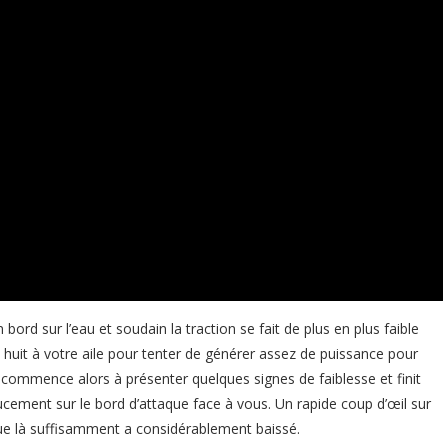
 bord sur l’eau et soudain la traction se fait de plus en plus faible
 huit à votre aile pour tenter de générer assez de puissance pour
s commence alors à présenter quelques signes de faiblesse et finit
ement sur le bord d’attaque face à vous. Un rapide coup d’œil sur
sque là suffisamment a considérablement baissé.