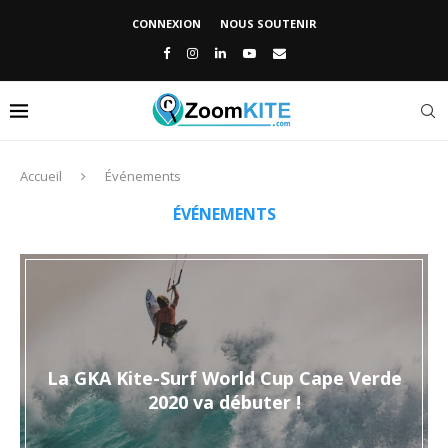
CONNEXION
NOUS SOUTENIR
Accueil
Événements
ÉVÉNEMENTS
La GKA Kite-Surf World Cup Cape Verde
2020 va débuter !