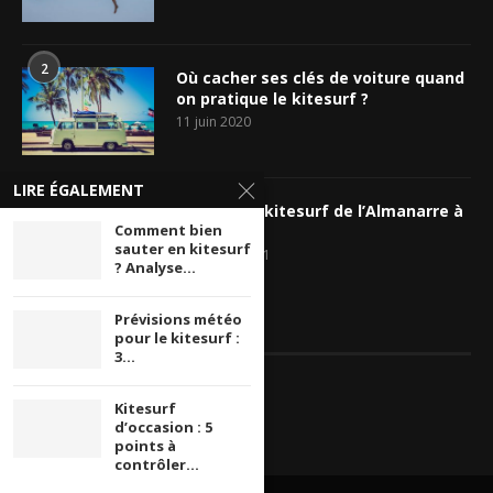
2
Où cacher ses clés de voiture quand
on pratique le kitesurf ?
11 juin 2020
LIRE ÉGALEMENT
3
Le spot de kitesurf de l’Almanarre à
Comment bien
Hyères
sauter en kitesurf
23 janvier 2021
? Analyse...
Prévisions météo
FACEBOOK PAGE & GROUPES
pour le kitesurf :
3...
Kitesurf
d’occasion : 5
points à
contrôler...