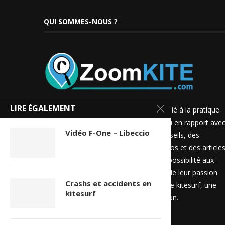
QUI SOMMES-NOUS ?
LIRE ÉGALEMENT
ZoomKITE.com est un site internet dédié à la pratique
du kitesurf. Nous y publions du contenu en rapport ave
Vidéo F-One – Libeccio
ce sport tels que de l’actualité, des conseils, des
tutoriels ainsi que des photos, des vidéos et des article
de presse. Nous offrons également la possibilité aux
internautes de contribuer à l’évolution de leur passion
Crashs et accidents en
en nous aidant à référencer leur spot de kitesurf, une
kitesurf
balise, une entreprise ou une association.