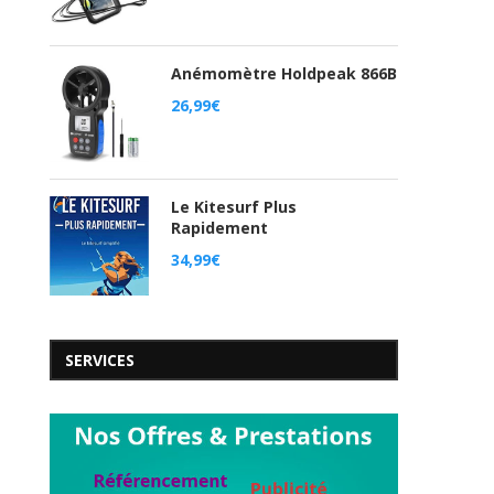
Anémomètre Holdpeak 866B
26,99
€
Le Kitesurf Plus
Rapidement
34,99
€
SERVICES
“2 Islands / Same Passions” par
Vidéo Kitesurf : “Spir
Cabrinha Kitesurfing
Kiteboard