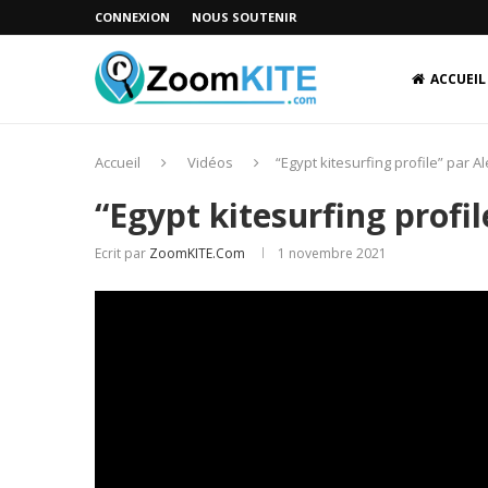
CONNEXION
NOUS SOUTENIR
ACCUEIL
Accueil
Vidéos
“Egypt kitesurfing profile” par A
“Egypt kitesurfing profil
Ecrit par
ZoomKITE.com
1 novembre 2021