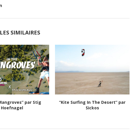
n
LES SIMILAIRES
 Mangroves” par Stig
“Kite Surfing In The Desert” par
Hoefnagel
Sickos