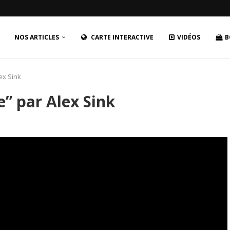
NOS ARTICLES
CARTE INTERACTIVE
VIDÉOS
B
lex Sink
e” par Alex Sink