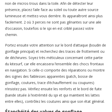
non de micros-trous dans la toile. Afin de détecter leur
présence, placez l’aile face au soleil ou toute autre source
lumineuse et mettez-vous derrière. Ils apparaîtront ainsi plus
facilement. 2 où 3 perces ne sont pas gênantes sur une aile
d’occasion, toutefois si le spi en est criblé passez votre
chemin.
Portez ensuite votre attention sur le bord d’attaque (boudin de
gonflage principal) et recherchez des traces de frottement ou
de déchirures. Soyez très méticuleux concernant cette partie
du kitesurf, car elle encaissera l’ensemble des chocs frontaux
en navigation. Si celle-ci comporte des réparations ou montre
des signes des faiblesses apparentes (patch, bosse de
gonflage, coutures, trace d’échauffement ou coupures)
n’insistez pas. Vérifiez ensuite les renforts et le bord de fuite
(bande située à l’extrémité du spi et qui maintient les lattes
entre elles), contrôlez les coutures ainsi que son état général.
Étanchéité des valves de gonflage