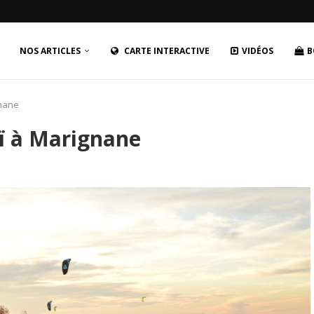
NOS ARTICLES
CARTE INTERACTIVE
VIDÉOS
B
gnane
aï à Marignane