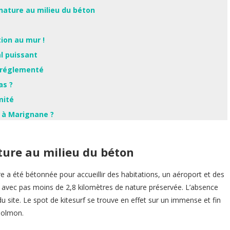
 nature au milieu du béton
tion au mur !
l puissant
t réglementé
as ?
mité
ï à Marignane ?
ature au milieu du béton
e a été bétonnée pour accueillir des habitations, un aéroport et des
tion avec pas moins de 2,8 kilomètres de nature préservée. L’absence
u site. Le spot de kitesurf se trouve en effet sur un immense et fin
 Bolmon.