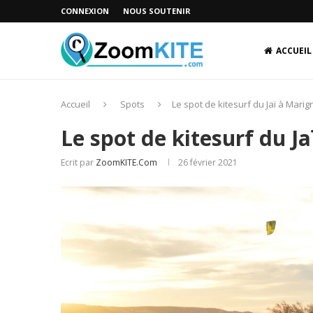
CONNEXION
NOUS SOUTENIR
ACCUEIL
Accueil
Spots
Le spot de kitesurf du Jaï à Mari
Le spot de kitesurf du J
Ecrit par
ZoomKITE.com
26 février 2021