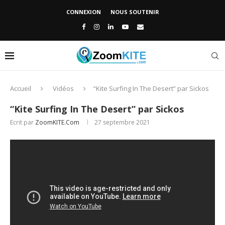
CONNEXION
NOUS SOUTENIR
Accueil
Vidéos
“Kite Surfing In The Desert” par Sickos
“Kite Surfing In The Desert” par Sickos
Ecrit par
ZoomKITE.com
27 septembre 2021